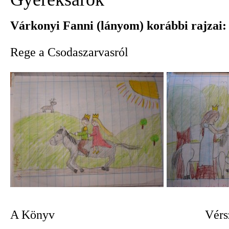
Várkonyi Fanni (lányom) korábbi rajzai:
Rege a Csodaszarvasról Ki
A Könyv Vérszerz