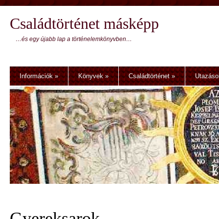
Családtörténet másképp
…és egy újabb lap a történelemkönyvben…
Információk
»
Könyvek
»
Családtörténet
»
Utazáso
Gyereksarok