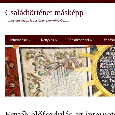
Családtörténet másképp
…és egy újabb lap a történelemkönyvben…
Információk
»
Könyvek
»
Családtörténet
»
Utazáso
Egyéb előfordulás az internet