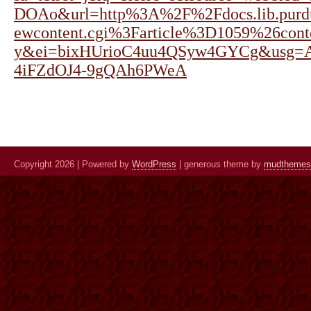
DOAo&url=http%3A%2F%2Fdocs.lib.purd
ewcontent.cgi%3Farticle%3D1059%26cont
y&ei=bixHUrioC4uu4QSyw4GYCg&usg=
4iFZdOJ4-9gQAh6PWeA
Copyright 2026 | Powered by
WordPress
| generous theme by
mudthemes