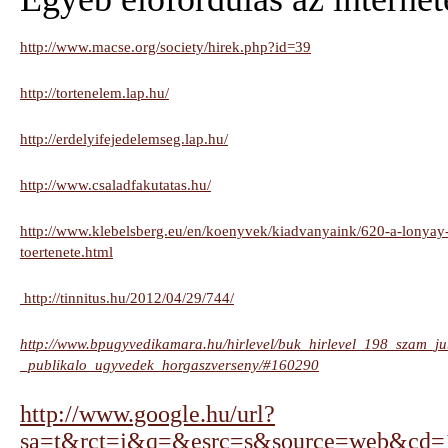
http://www.macse.org/society/hirek.php?id=39
http://tortenelem.lap.hu/
http://erdelyifejedelemseg.lap.hu/
http://www.csaladfakutatas.hu/
http://www.klebelsberg.eu/en/koenyvek/kiadvanyaink/620-a-lonyay
toertenete.html
http://tinnitus.hu/2012/04/29/744/
http://www.bpugyvedikamara.hu/hirlevel/buk_hirlevel_198_szam_ju
_publikalo_ugyvedek_horgaszverseny/#160290
http://www.google.hu/url?
sa=t&rct=j&q=&esrc=s&source=web&cd