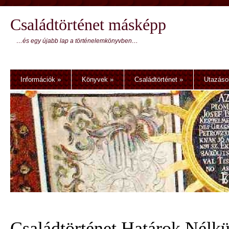
Családtörténet másképp
…és egy újabb lap a történelemkönyvben…
Információk
»
Könyvek
»
Családtörténet
»
Utazáso
Családtörténet Határok Nélkü